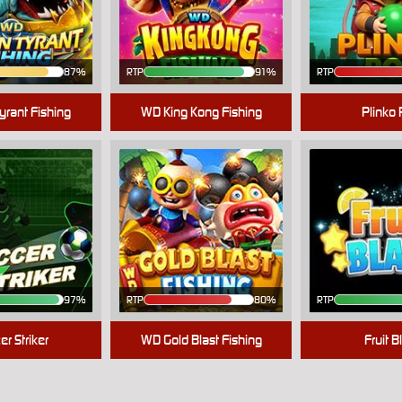
87%
RTP
91%
RTP
yrant Fishing
WD King Kong Fishing
Plinko
97%
RTP
80%
RTP
er Striker
WD Gold Blast Fishing
Fruit B