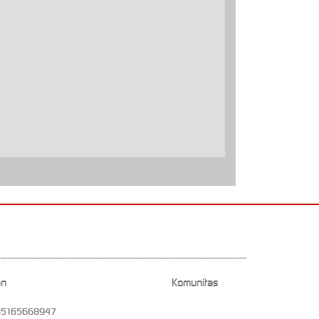
an
Komunitas
85165668947