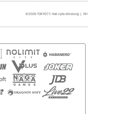
©2026 TOKYO77. Hak cipta dilindungi | 18+