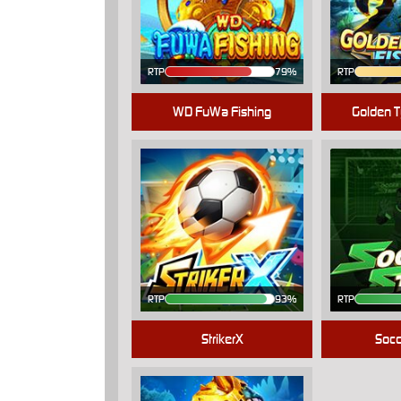
RTP
79%
RTP
WD FuWa Fishing
Golden T
RTP
93%
RTP
StrikerX
Socc