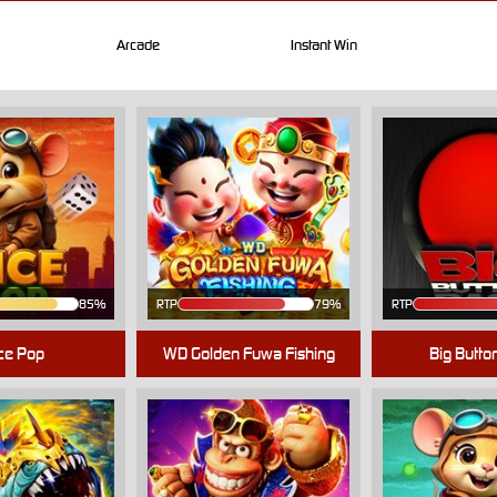
Arcade
Instant Win
85%
RTP
79%
RTP
ce Pop
WD Golden Fuwa Fishing
Big Butto