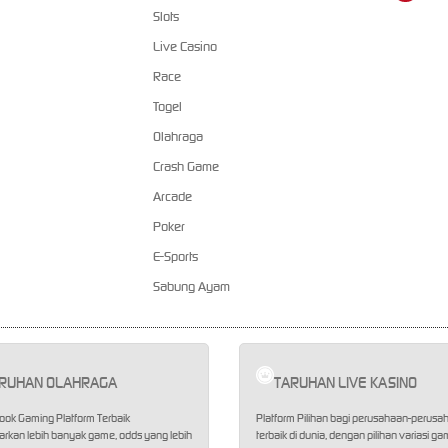
Slots
Live Casino
Race
Togel
Olahraga
Crash Game
Arcade
Poker
E-Sports
Sabung Ayam
RUHAN OLAHRAGA
TARUHAN LIVE KASINO
ook Gaming Platform Terbaik
Platform Pilihan bagi perusahaan-perusa
kan lebih banyak game, odds yang lebih
terbaik di dunia, dengan pilihan variasi g