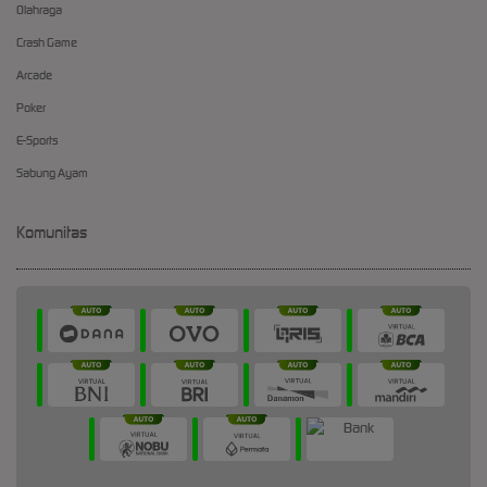
Olahraga
Crash Game
Arcade
Poker
E-Sports
Sabung Ayam
Komunitas