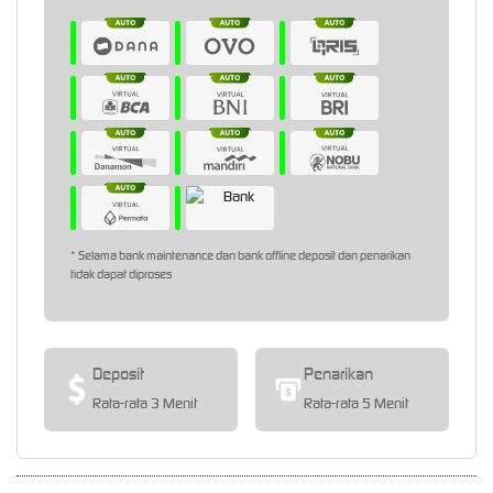
* Selama bank maintenance dan bank offline deposit dan penarikan
tidak dapat diproses
Deposit
Penarikan
Rata-rata 3 Menit
Rata-rata 5 Menit