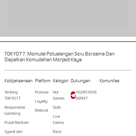
TOKYO77: Memulai Petualangan Seru Bersama Dan
Dapatkan Kemudahan Menjadi Kaya
Kebijaksanaan
Platform
Kategori
Dukungan
Komunitas
Tentang
Promosi
Hot
+62851656
TOKYO77
Games
68947
Loyalty
Responsible
Slots
Referral
Gambling
Live
Pusat Bantuan
Casino
Syarat dan
Race