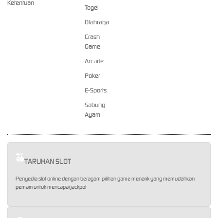
Ketentuan
Togel
Olahraga
Crash
Game
Arcade
Poker
E-Sports
Sabung
Ayam
TARUHAN SLOT
Penyedia slot online dengan beragam pilihan game menarik yang memudahkan
pemain untuk mencapai jackpot