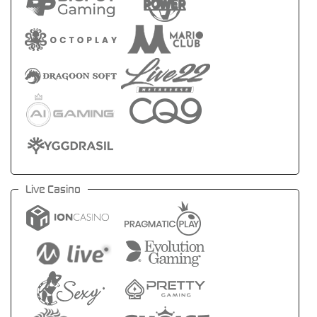
Live Casino