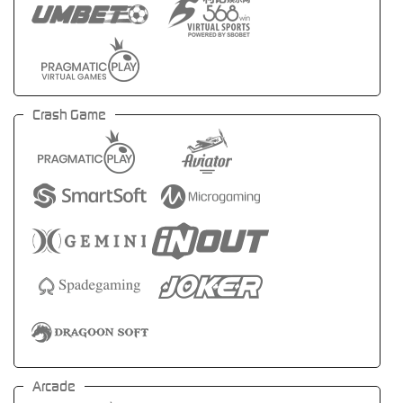
Crash Game
Arcade